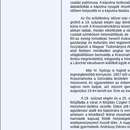
család patrónusa. A kápolna boltozatá
átalakították a kápolna nyugati részé
időben helyezték el a kápolna falaiba 
Az ősi erődítmény idővel már nem ny
grófnő a 19. század elején úgy döntö
kúria is volt. A Krasznahorkához közel
abban laktak, miután elköltöztek a v
családi szimbólum helyreállítását, de
60-as éveiig romokban heverő óvárat t
gazdasági és kulturális élet legjelen
hozzájárult a Magyar Tudományos A
első felében mindketten angliai t
világkiállításon bemutatta a Kraszna
fontos megrendelést, mégpedig a híre
a Lánchíd várudvaron kiállított egyik e
Már IV. György is hajlott egy c
legmegfelelőbb környezet. 1857-ből s
Krasznahorka a Szlovákia területén 
múzeumot, és ugyanebben az évben jö
sajnos nem tudjuk, azt viszont ige
augusztus 19-én került sor. Erre az es
A 19. század végén és a 20. század
fölújíttatta a várat. A fölújítás Czi
müncheni építész vezette. Ekkor jött 
agyúterasz alatti kis kápolnára is vo
amelyen a következő felirat olvas
harmadik kapualj fölötti helyiség
ereklyemúzeumot hozott létre. A nagy
voltak gyermekeik. Andrássy Dénes vol