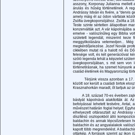
asszony, Korponay Julianna mellett 
árulás és hűség történetének. A reg
Andrássy István és fivére, a "dervis g
amely máig él az ódon várfalak közöt
Zsófia üvegkoporsójához. Zsófia a 18
Teste szinte sértetlen állapotban ma
konzerválták azt. A vár kápolnájába 
emelve - valószínűleg egy Biblia vol
született legendát, miszerint keze
meggyilkolására vetemedjen... Még
megkérdőjelezése. Jozef Novák profe
cikkében mutat rá a halott nő és Dőr
felesége volt, és két generációval ké
szóló legenda tehát a képzelet szüle
üvegkoporsójában, s mit sem von le
történetírásnak, ha szemet húnyunk a
család életének és Magyarország tört
Térjünk vissza azonban a 17. és 18.
között sor került a családi birtok elos
Krasznahorkán maradt, őt tartjuk az ú
A 18. század 70-es éveiben zajlott 
bástyát kápolnává alakították át. A
befolyással lehetett testvére, Antal,
művészet határán foglal helyet. Egyh
elhelyezett oltárasztalt az Andrássy 
díszítésű oszlopokból álló kompozíci
baldachin és annak lépcsőzetesen hu
baldachin és az angyalalakok valósz
kapott több megrendelést. A baldach
oltárkép. A források szerint az ikon 