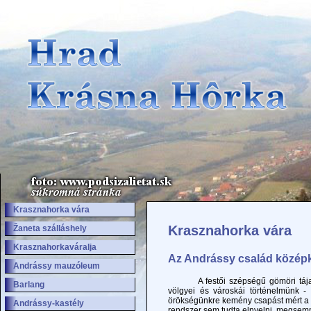
Krasznahorka vára
Krasznahorka vára
Žaneta szálláshely
Krasznahorkaváralja
Az Andrássy család középk
Andrássy mauzóleum
A festői szépségű gömöri tájat hos
Barlang
völgyei és városkái történelmünk - 
örökségünkre kemény csapást mért a so
Andrássy-kastély
rendszer sem tudta elnyelni, megsemm