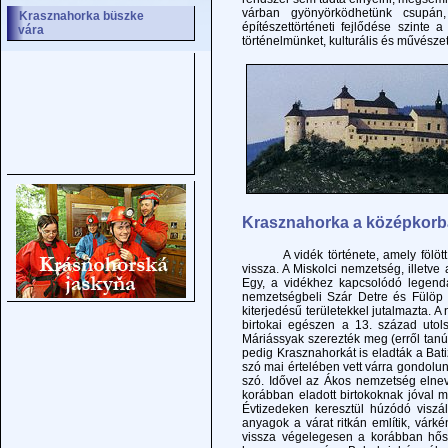
várban gyönyörködhetünk csupá
Krasznahorka büszke
építészettörténeti fejlődése szinte
vára
történelmünket, kulturális és művésze
Krasznahorka a középkorba
A vidék története, amely fölött Kr
vissza. A Miskolci nemzetség, illetve
Egy, a vidékhez kapcsolódó legenda
nemzetségbeli Szár Detre és Fülöp t
kiterjedésű területekkel jutalmazta
birtokai egészen a 13. század utol
Máriássyak szerezték meg (erről tanús
pedig Krasznahorkát is eladták a Bat
szó mai értelében vett várra gondolun
szó. Idővel az Ákos nemzetség elne
korábban eladott birtokoknak jóval 
Évtizedeken keresztül húzódó viszá
anyagok a várat ritkán említik, vár
vissza végelegesen a korábban hős