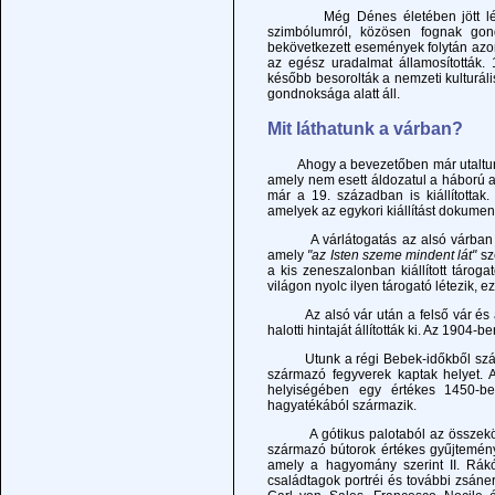
Még Dénes életében jött létre a
szimbólumról, közösen fognak gon
bekövetkezett események folytán azon
az egész uradalmat államosították. 1
később besorolták a nemzeti kulturá
gondnoksága alatt áll.
Mit láthatunk a várban?
Ahogy a bevezetőben már utaltunk r
amely nem esett áldozatul a háború a
már a 19. században is kiállítottak
amelyek az egykori kiállítást dokument
A várlátogatás az alsó várban kezd
amely
"az Isten szeme mindent lát"
sz
a kis zeneszalonban kiállított táro
világon nyolc ilyen tárogató létezik, 
Az alsó vár után a felső vár és az
halotti hintaját állították ki. Az 190
Utunk a régi Bebek-időkből származ
származó fegyverek kaptak helyet. A
helyiségében egy értékes 1450-ben
hagyatékából származik.
A gótikus palotaból az összekötő f
származó bútorok értékes gyűjtemény
amely a hagyomány szerint II. Rákó
családtagok portréi és további zsáner