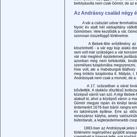
befolyásolta nem csak Gömör, de az e
Az Andrássy család négy 
A vár a császári udvar fennhatósága
Nyolc év alatt hét várkapitány válto
Gömörben. Vele kezdődik a vár, Göm
szorosan összefüggő történelme.
A Bebek-féle erődítmény az Andrá
köszönhető - a vár egy kúp alakú do
sem volt már szükséges a vár korszerűs
vár már meglévő épületeinek javításáb
azonban még nem birtokolták, tovább
személyes tulajdonába megszerezni, 
híve volt, aki a Habsburgok Báthory
meg örökös tulajdonba II. Mátyás, I. P
Andrássyak nem csak a monoki, de a cse
A 17. században a várat további é
bővítették. A stukkós díszítésű bolto
középső várról van szó. A régi Bebek-
alakult ki, ahol a középső váron a ma
Gömör megyei ispán és királyi tanács
érdemeiért 1676-ban bárói rangra emel
és lakórészek építése. Erre az idős
reneszánsz kályha, amely valószínű
bútordarab, a legterjedelmesebb csopo
1883-ban az Andrássyak jeles látogat
történelmi regényéhez gyűjtött anya
személyét is híressé tette, sok kiadást