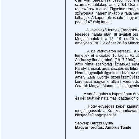
Carl von Sales, Francesco Nocile 
származó táblakép, amely Szt. Oswald 
reneszánsz mester. Figyelmet érdeme
színvonala, hanem inkább a rajta megö
láthatjuk. A képen olvasható magyar
pedig 147 évig tartott.
A következő termek Franciska grófn
felesége halála után. Itt gyűjtött 
Megtalálhatók itt a 18., 19. és 20 s
amelyben 1902. október 26-án Münch
A kis várudvaron keresztül a középső
temették el a család 16 tagját. Az u
Andrássy Ilona grófnőt (1917-1990), a
antik római szarkofág látható.Az egyi
Károly, a másik üres, díszítés és feli
Nem hagyhatjuk figyelmen kívül az e
amely Zala György szobrászművész 
koronázta magyar királlyá I. Ferenc J
Osztrák-Magyar Monarchia külügyminisz
A várlátogatás a kápolnában ér véget
és déli falát két hatalmas, gazdagon dí
Hogy egységes képet kapjunk az An
meglátogassuk a Krasznahorkaváral
kiterjedésű angolparkját.
Szöveg: Barczi Gyula
Magyar fordítás: Ambrus Tünde