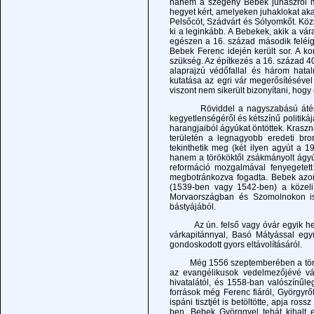
hanem a szegény Bebek juhászról mes
hegyet kért, amelyeken juhaklokat akar
Pelsőcöt, Szádvárt és Sólyomkőt. Köz
ki a leginkább. A Bebekek, akik a várat
egészen a 16. század második feléig 
Bebek Ferenc idején került sor. A ko
szükség. Az építkezés a 16. század 40
alaprajzú védőfallal és három hat
kutatása az egri vár megerősítésével
viszont nem sikerült bizonyítani, hog
Röviddel a nagyszabású átépítés u
kegyetlenségéről és kétszínű politiká
harangjaiból ágyúkat öntöttek. Kraszn
területén a legnagyobb eredeti br
tekinthetik meg (két ilyen agyút a 19
hanem a törököktől zsákmányolt ágyú
reformáció mozgalmával fenyegetett
megbotránkozva fogadta. Bebek azon
(1539-ben vagy 1542-ben) a közeli
Morvaországban és Szomolnokon is 
bástyájából.
Az ún. felső vagy óvár egyik helyi
várkapitánnyal, Basó Mátyással együ
gondoskodott gyors eltávolításáról.
Még 1556 szeptemberében a török ser
az evangélikusok vedelmezőjévé vál
hivatalától, és 1558-ban valószínűl
források még Ferenc fiáról, Györgyről
ispáni tisztjét is betöltötte, apja r
ben. Bebek Györggyel tehát kihalt 