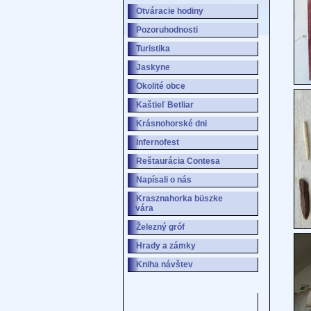
Otváracie hodiny
Pozoruhodnosti
Turistika
Jaskyne
Okolité obce
Kaštieľ Betliar
Krásnohorské dni
Infernofest
Reštaurácia Contesa
Napísali o nás
Krasznahorka büszke
vára
Železný gróf
Hrady a zámky
Kniha návštev