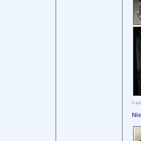
© aut
Ni