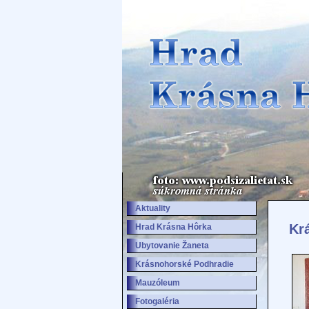
Aktuality
Kr
Hrad Krásna Hôrka
Ubytovanie Žaneta
Krásnohorské Podhradie
Mauzóleum
Fotogaléria