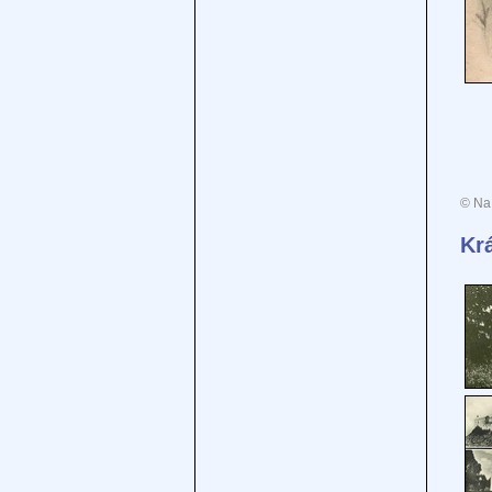
© Na 
Kr