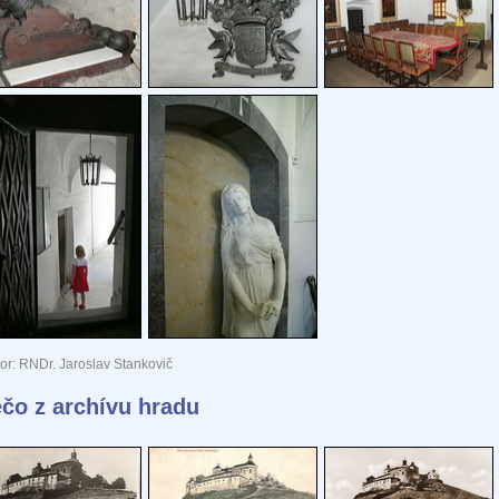
or: RNDr. Jaroslav Stankovič
ečo z archívu hradu