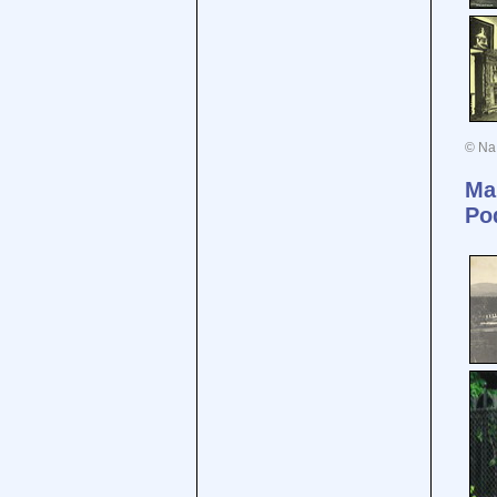
© Na 
Ma
Po