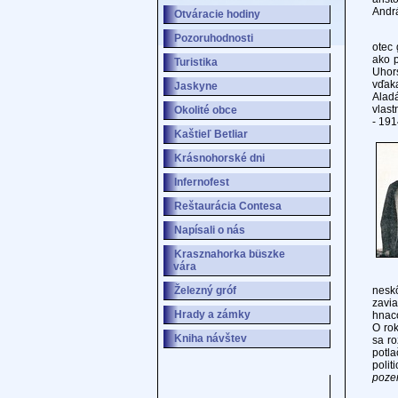
Andrá
Otváracie hodiny
Gróf
Pozoruhodnosti
otec 
ako p
Turistika
Uhors
vďaka
Jaskyne
Aladá
vlast
Okolité obce
- 191
Kaštieľ Betliar
Krásnohorské dni
Infernofest
Reštaurácia Contesa
Napísali o nás
Krasznahorka büszke
vára
Zákl
Železný gróf
neskô
zavi
Hrady a zámky
hnaco
O rok
Kniha návštev
sa ro
potla
politi
pozer