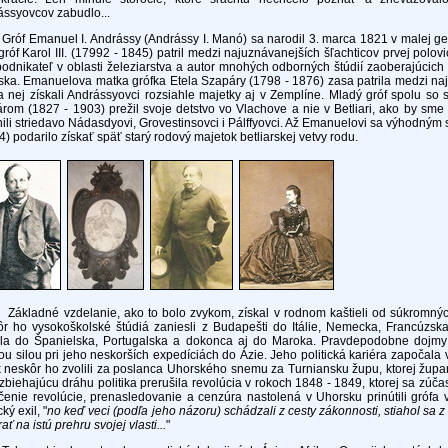
ssyovcov zabudlo...
 Emanuel I. Andrássy (Andrássy I. Manó) sa narodil 3. marca 1821 v malej geme
gróf Karol III. (17992 - 1845) patril medzi najuznávanejších šľachticov prvej polov
odnikateľ v oblasti železiarstva a autor mnohých odborných štúdií zaoberajúcic
ka. Emanuelova matka grófka Etela Szapáry (1798 - 1876) zasa patrila medzi na
 nej získali Andrássyovci rozsiahle majetky aj v Zemplíne. Mladý gróf spolu so s
rom (1827 - 1903) prežil svoje detstvo vo Vlachove a nie v Betliari, ako by sme 
nili striedavo Nádasdyovi, Grovestinsovci i Pálffyovci. Až Emanuelovi sa výhodným
4) podarilo získať späť starý rodový majetok betliarskej vetvy rodu.
adné vzdelanie, ako to bolo zvykom, získal v rodnom kaštieli od súkromných 
r ho vysokoškolské štúdiá zaniesli z Budapešti do Itálie, Nemecka, Francúzska
ala do Španielska, Portugalska a dokonca aj do Maroka. Pravdepodobne dojmy 
u silou pri jeho neskorších expedíciách do Ázie. Jeho politická kariéra započala
 neskôr ho zvolili za poslanca Uhorského snemu za Turniansku župu, ktorej župa
zbiehajúcu dráhu politika prerušila revolúcia v rokoch 1848 - 1849, ktorej sa zúča
čenie revolúcie, prenasledovanie a cenzúra nastolená v Uhorsku prinútili grófa 
cký exil, "
no keď veci (podľa jeho názoru) schádzali z cesty zákonnosti, stiahol sa z
ať na istú prehru svojej vlasti...
"