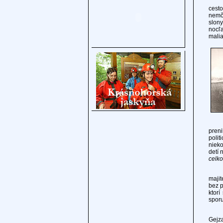
Takme
cesto
nemči
slony
nocľa
malia
Po n
preni
polit
nieko
detí 
celk
29. j
majit
bez p
ktorí
sporu
Eman
Gejza