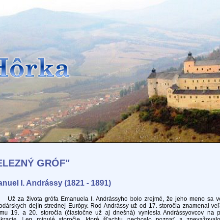
ELEZNÝ GRÓF"
nuel I. Andrássy (1821 - 1891)
a života grófa Emanuela I. Andrássyho bolo zrejmé, že jeho meno sa veľk
dárskych dejín strednej Európy. Rod Andrássy už od 17. storočia znamenal veľa 
omu 19. a 20. storočia (čiastočne už aj dnešná) vyniesla Andrássyovcov na p
tokracie. Len minulé storočie, ktoré šľachtu nechcelo poznať a znevažoval