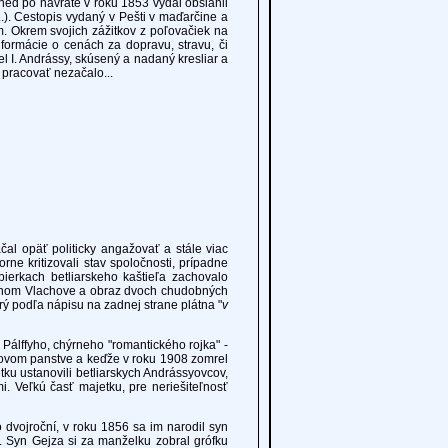
neď po návrate v roku 1853 vydal obsiahli
..). Cestopis vydaný v Pešti v maďarčine a
om. Okrem svojich zážitkov z poľovačiek na
formácie o cenách za dopravu, stravu, či
el I. Andrássy, skúsený a nadaný kresliar a
 pracovať nezačalo...
opäť politicky angažovať a stále viac
orne kritizovali stav spoločnosti, prípadne
bierkach betliarskeho kaštieľa zachovalo
rodnom Vlachove a obraz dvoch chudobných
orý podľa nápisu na zadnej strane plátna "
v
álffyho, chýrneho "romantického rojka" -
novom panstve a keďže v roku 1908 zomrel
u ustanovili betliarskych Andrássyovcov,
i. Veľkú časť majetku, pre neriešiteľnosť
vojroční, v roku 1856 sa im narodil syn
a. Syn Gejza si za manželku zobral grófku