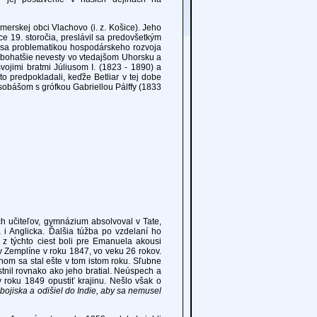
rskej obci Vlachovo (i. z. Košice). Jeho
ice 19. storočia, preslávil sa predovšetkým
h sa problematikou hospodárskeho rozvoja
jbohatšie nevesty vo vtedajšom Uhorsku a
vojimi bratmi Júliusom I. (1823 - 1890) a
to predpokladali, keďže Betliar v tej dobe
 sobášom s grófkou Gabriellou Pálffy (1833
učiteľov, gymnázium absolvoval v Tate,
 i Anglicka. Ďalšia túžba po vzdelaní ho
z týchto ciest boli pre Emanuela akousi
 v Zemplíne v roku 1847, vo veku 26 rokov.
nom sa stal ešte v tom istom roku. Sľubne
stnil rovnako ako jeho bratial. Neúspech a
v roku 1849 opustiť krajinu. Nešlo však o
 bojiska a odišiel do Indie, aby sa nemusel