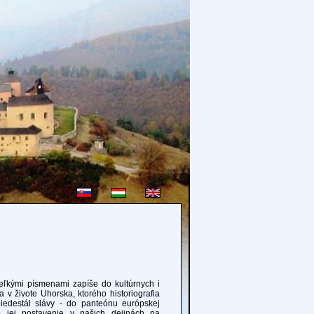
ými písmenami zapíše do kultúrnych i
v živote Uhorska, ktorého historiografia
iedestál slávy - do panteónu európskej
o jej postavenie v našich dejinách na