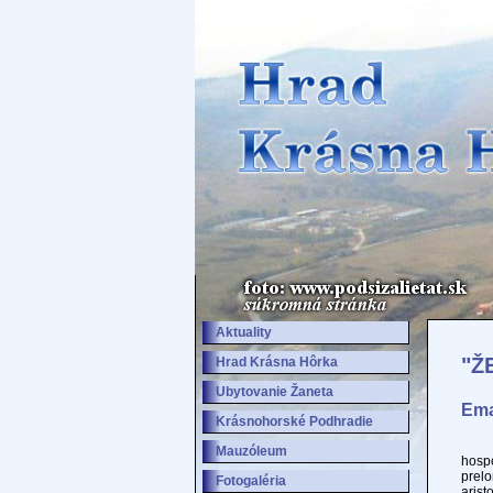
Aktuality
"Ž
Hrad Krásna Hôrka
Ubytovanie Žaneta
Ema
Krásnohorské Podhradie
Už z
Mauzóleum
hospo
prel
Fotogaléria
aris