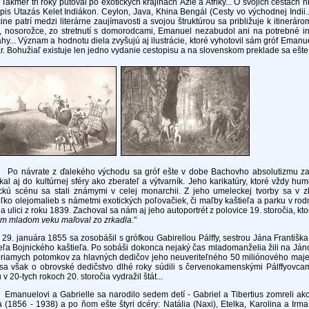
r tri roky putoval po exotických krajinách Ázie a Afriky... O svojich cestách h
pis Utazás Kelet Indiákon. Ceylon, Java, Khina Bengál (Cesty vo východnej Indii.
ne patrí medzi literárne zaujímavosti a svojou štruktúrou sa približuje k itinerár
, nosorožce, zo stretnutí s domorodcami, Emanuel nezabudol ani na potrebné in
hy... Význam a hodnotu diela zvyšujú aj ilustrácie, ktoré vyhotovil sám gróf Emanu
r. Bohužiaľ existuje len jedno vydanie cestopisu a na slovenskom preklade sa ešte
ávrate z ďalekého východu sa gróf ešte v dobe Bachovho absolutizmu začal 
kal aj do kultúrnej sféry ako zberateľ a výtvarník. Jeho karikatúry, ktoré vždy hum
ickú scénu sa stali známymi v celej monarchii. Z jeho umeleckej tvorby sa v z
ľko olejomalieb s námetmi exotických poľovačiek, či maľby kaštieľa a parku v 
na ulici z roku 1839. Zachoval sa nám aj jeho autoportrét z polovice 19. storočia, kt
om mladom veku maľoval zo zrkadla.
"
anuára 1855 sa zosobášil s grófkou Gabirellou Pálffy, sestrou Jána Františka P
eľa Bojnického kaštieľa. Po sobáši dokonca nejaký čas mladomanželia žili na Já
riamych potomkov za hlavných dedičov jeho neuveriteľného 50 miliónového majetk
 sa však o obrovské dedičstvo dlhé roky súdili s červenokamenskými Pálffyovcam
 v 20-tych rokoch 20. storočia vydražil štát...
uelovi a Gabrielle sa narodilo sedem detí - Gabriel a Tibertius zomreli ako d
 (1856 - 1938) a po ňom ešte štyri dcéry: Natália (Naxi), Etelka, Karolina a Irm