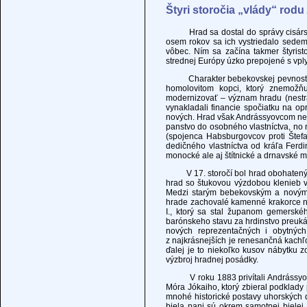
Štyri storočia „vlády“ rod
Hrad sa dostal do správy cisárskeh
osem rokov sa ich vystriedalo sedem
vôbec. Ním sa začína takmer štyrist
strednej Európy úzko prepojené s vp
Charakter bebekovskej pevnosti sa
homolovitom kopci, ktorý znemožňuj
modernizovať – význam hradu (nestrate
vynakladali financie spočiatku na op
nových. Hrad však Andrássyovcom nepat
panstvo do osobného vlastníctva, no
(spojenca Habsburgovcov proti Štefa
dedičného vlastníctva od kráľa Ferdi
monocké ale aj štítnické a drnavské m
V 17. storočí bol hrad obohatený o ď
hrad so štukovou výzdobou klenieb v
Medzi starým bebekovským a novým 
hrade zachovalé kamenné krakorce ne
I., ktorý sa stal županom gemerské
barónskeho stavu za hrdinstvo preukáz
nových reprezentačných i obytných
z najkrásnejších je renesančná kach
ďalej je to niekoľko kusov nábytku 
výzbroj hradnej posádky.
V roku 1883 privítali Andrássyovci
Móra Jókaiho, ktorý zbieral podklady 
mnohé historické postavy uhorských 
biela pani sú okrem samotnej bielej