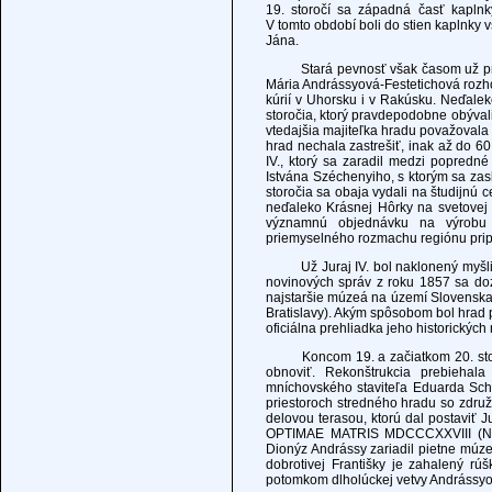
19. storočí sa západná časť kaplnky 
V tomto období boli do stien kaplnky 
Jána.
Stará pevnosť však časom už pre svo
Mária Andrássyová-Festetichová rozhod
kúrií v Uhorsku i v Rakúsku. Neďaleko
storočia, ktorý pravdepodobne obýval
vtedajšia majiteľka hradu považovala 
hrad nechala zastrešiť, inak až do 60 t
IV., ktorý sa zaradil medzi popredn
Istvána Széchenyiho, s ktorým sa zas
storočia sa obaja vydali na študijnú 
neďaleko Krásnej Hôrky na svetovej 
významnú objednávku na výrobu 
priemyselného rozmachu regiónu prip
Už Juraj IV. bol naklonený myšlien
novinových správ z roku 1857 sa do
najstaršie múzeá na území Slovenska
Bratislavy). Akým spôsobom bol hrad 
oficiálna prehliadka jeho historickýc
Koncom 19. a začiatkom 20. storočia
obnoviť. Rekonštrukcia prebiehal
mníchovského staviteľa Eduarda Schm
priestoroch stredného hradu so zdr
delovou terasou, ktorú dal postaviť 
OPTIMAE MATRIS MDCCCXXVIII (Najle
Dionýz Andrássy zariadil pietne múz
dobrotivej Františky je zahalený rú
potomkom dlholúckej vetvy Andrássyo