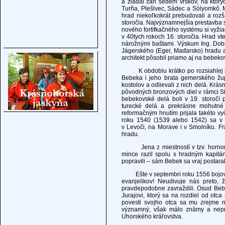
a žiadal zaň sedem vŕškov, na ktorýc
Turňa, Plešivec, Sádec a Sólyomkő. M
hrad niekoľkokrát prebudovali a rozší
storočia. Najvýznamnejšia prestavba
nového fortifkačného systému si vyži
v 40tych rokoch 16. storočia. Hrad v
nárožnými baštami. Výskum Ing. Dobr
Jágerského (Eger, Maďarsko) hradu a
architekt pôsobil priamo aj na bebeko
K obdobiu krátko po rozsiahlej pres
Bebeka i jeho brata gemerského župan
kostolov a odlievali z nich delá. Krá
pôvodných bronzových diel v rámci S
bebekovské delá boli v 19. storočí 
turecké delá a prekrásne mohutné 
reformačným hnutím prijala takéto vy
roku 1540 (1539 alebo 1542) sa v n
v Levoči, na Morave i v Smolníku. Fr
hradu.
Jena z miestností v tzv. hornom a
mince razil spolu s hradným kapit
popravili – sám Bebek sa vraj postaral
Ešte v septembri roku 1556 bojoval 
evanjelikov! Neudivuje nás preto, ž
pravdepodobne zavraždili. Osud Bebe
Jurajovi, ktorý sa na rozdiel od otc
povesti svojho otca sa mu zrejme n
významný, však málo známy a nepre
Uhorského kráľovstva.