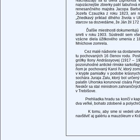
Nachádzajú sa tu diela Žigmunda V
najvzácnejšie zbierky patrí tabuľová
renesančného majstra Jacopa Barbari
Jozefa Czauzika z roku 1823, ani n
„Zriedkavý príklad dlhého života v
starcov sa dozvedáme, že Ján žil 172
Ďalšie miestnosti dokumentujú život
smrti v roku 1903. Sústredil sem vše
vzácne diela úžitkového umenia z 18.,
Mníchove zomrela.
Cez malé nádvorie sa dostaneme do p
tu pochovaných 16 členov rodu. Posl
grófky Ilony Andrássyovej (1917 – 19
pozoruhodné antické rímske sarkofágy
ňom je pochovaný Karol IV, ktorý zomr
v krypte pamiatky v podobe krásnych
sochára Juraja Zalu, ktorý bol určen
palatín Uhorska korunoval cisára Fra
Neskôr sa stal ministrom zahraničnýc
v Trebišove.
Prehliadka hradu sa končí v kaplnke
dva veľké, bohato zdobené a polychró
K tomu, aby sme si vedeli utvoriť 
navštíviť aj galériu a mauzóleum v Krá