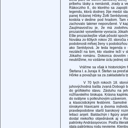
príbehu lásky a nenávisti, zrady a 
Rákocziho II., do ktorého sa zapojili
legendu, ktorá dodnes žije medzi st
panej Krásnej Hôrky Žofii Serédyovej
kostola v dedine pod hradom. Tam n
zachovalo takmer neporušené. V ka
Zaujímavosťou je, že má zodvihnutú
prozaické vysvetlenie vyvracia Jókai
Ešte prozaickejšie však pôsobí spoch
Nováka zo 60tych rokov 20. storočia
podobnosti mŕtvej ženy s podobizňou g
ako Serédyová. Je teda legenda o d
nezáleží na tom, kto vlastne leží 
Jókaiho románu. Dokonca dovolím si
neublížime, no vzdáme úctu jednej sl
Vráťme sa však k historickým fakto
Štefana I. a Juraja II. Štefan sa presť
Hôrke a považuje sa za zakladateľa tz
V 70 tych rokoch 18. storočia pr
juhovýchodná bašta zvaná Dobogó bol
do grófskeho stavu. Zásluhu na je
rožňavského biskupa. Krásna kaplnka 
do svätyne s polkruhovým uzáverom. 
a klasicistickými festónmi. Samotn
iónskymi hlavicami a dvoma indivi
pravdepodobne starší barokový rozme
letiaci anjeli. Baldachýn i figúry 
dostal niekoľko objednávok aj v R
patrónky Andrássyovcov. Podľa literat
stala patrónkou rodu nevieme. Klenb