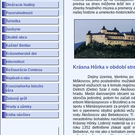
predsa sa dnes môžeme tešiť len z 
Otváracie hodiny
zbierky hradného múzea a premeny arc
našej histórie a umelecko-historické
Pozoruhodnosti
Turistika
Jaskyne
Okolité obce
Kaštieľ Betliar
Krásnohorské dni
Infernofest
Krásna Hôrka v období st
Reštaurácia Contesa
Dejiny územia, ktorému po stáro
Napísali o nás
Miškovcov, jeho posledného mužskéh
legiend viažucich sa k tomuto regiónu h
Krasznahorka büszke
Detrich (Detre) Szár z rodu Ákošov
vára
hradu. Medzi darovanými obcami sa
storočia jednotný, potom ho začali o
Železný gróf
erbom Máriássyovcov v Brzotíne) a n
spolu s Máriássyovcami za prvých st
Hrady a zámky
len o opevnenú obytnú gotickú vež
Kniha návštev
rodu Ákošovcov ako Bebekovcov. Tí s
nerastnému bohatstvu nachádzajúcom 
Krásnej Hôrky. Listinný materiál sa 
roku 1352 definitívne získali späť 
Bebekovi, no nie ako o bohatom zemep