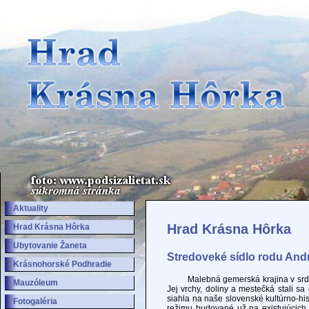
Aktuality
Hrad Krásna Hôrka
Hrad Krásna Hôrka
Ubytovanie Žaneta
Stredoveké sídlo rodu And
Krásnohorské Podhradie
Malebná gemerská krajina v srdci 
Mauzóleum
Jej vrchy, doliny a mestečká stali s
siahla na naše slovenské kultúrno-his
Fotogaléria
režimu budované už na existujúcich 