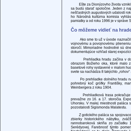
Ešte za Dionýzovho života vznikla 
sa budú starať spoločne. Jeden z na
nešťastných augustových udalostí rok
ho Národná kultúrna komisia vyhlás
pamiatky a od roku 1996 je v správe
Čo môžeme vidieť na hrad
Ako sme to už v úvode naznačili, K
vojnovému a povojnovému plieneniu. 
storočí. Mimoriadne hodnotné sú dne
dokumentujúce vzhľad starej expozíci
Prehliadka hradu začína v dolno
obrazom Božieho oka, ktoré malo 
basetové rohy vystavené v malom hud
svete sa nachádza 8 takýchto „rohov“ 
Po prehliadke dolného hradu nasle
pohrebný koč grófky Františky, ma
Weinbergera z roku 1904.
Prehliadková trasa pokračuje v st
prevažne zo 16. a 17. storočia. Exp
Uhorsku. V malej miestnosti paláca
pozostalosti Sigismonda Malatestu.
Z gotického paláca sa spojovacou c
zbierky historického nábytku, zvä
rannobaroková skriňa zo začiatku 1
Serédyovej. Farebnosť týmto pomer