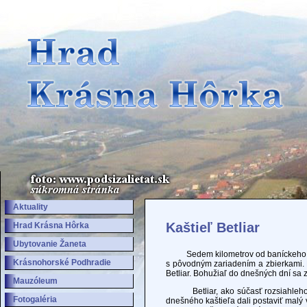
Aktuality
Kaštieľ Betliar
Hrad Krásna Hôrka
Ubytovanie Žaneta
Sedem kilometrov od baníckeho mes
Krásnohorské Podhradie
s pôvodným zariadením a zbierkami. P
Betliar. Bohužiaľ do dnešných dní sa z
Mauzóleum
Betliar, ako súčasť rozsiahleho br
Fotogaléria
dnešného kaštieľa dali postaviť malý