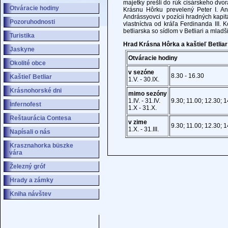
majetky prešli do rúk cisárskeho dvo
Otváracie hodiny
Krásnu Hôrku prevelený Peter I. An
Andrássyovci v pozícii hradných kapit
Pozoruhodnosti
vlastníctva od kráľa Ferdinanda III. 
betliarska so sídlom v Betliari a mla
Turistika
Hrad Krásna Hôrka a kaštieľ Betliar
Jaskyne
Otváracie hodiny
Okolité obce
v sezóne
8.30 - 16.30
Kaštieľ Betliar
1.V. - 30.IX.
Krásnohorské dni
mimo sezóny
1.IV. - 31.IV.
9.30; 11.00; 12.30; 
Infernofest
1.X - 31.X.
Reštaurácia Contesa
v zime
9.30; 11.00; 12.30; 
1.X. - 31.III.
Napísali o nás
Krasznahorka büszke
vára
Železný gróf
Hrady a zámky
Kniha návštev