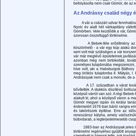
befolyásolta nem csak Gömör, de az e
Az Andrássy család négy 
A vár a császári udvar fennhatósága
Nyolc év alatt hét várkapitány válto
Gömörben. Vele kezdődik a vár, Göm
szorosan összefüggő történelme.
A Bebek-féle erődítmény az Andrá
köszönhető - a vár egy kúp alakú do
sem volt már szükséges a vár korszerűs
vár már meglévő épületeinek javításáb
azonban még nem birtokolták, tovább
személyes tulajdonába megszerezni, 
híve volt, aki a Habsburgok Báthory
meg örökös tulajdonba II. Mátyás, I. P
Andrássyak nem csak a monoki, de a cse
A 17. században a várat további é
bővítették. A stukkós díszítésű bolto
középső várról van szó. A régi Bebek-
alakult ki, ahol a középső váron a ma
Gömör megyei ispán és királyi tanács
érdemeiért 1676-ban bárói rangra emel
és lakórészek építése. Erre az idős
reneszánsz kályha, amely valószínű
bútordarab, a legterjedelmesebb csopo
1883-ban az Andrássyak jeles látogat
történelmi regényéhez gyűjtött anya
személyét is híressé tette, sok kiadást