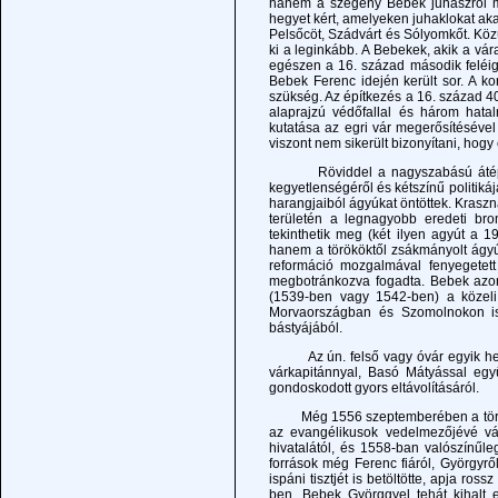
hanem a szegény Bebek juhászról mes
hegyet kért, amelyeken juhaklokat akar
Pelsőcöt, Szádvárt és Sólyomkőt. Köz
ki a leginkább. A Bebekek, akik a várat
egészen a 16. század második feléig 
Bebek Ferenc idején került sor. A ko
szükség. Az építkezés a 16. század 40
alaprajzú védőfallal és három hat
kutatása az egri vár megerősítésével
viszont nem sikerült bizonyítani, hog
Röviddel a nagyszabású átépítés u
kegyetlenségéről és kétszínű politiká
harangjaiból ágyúkat öntöttek. Kraszn
területén a legnagyobb eredeti br
tekinthetik meg (két ilyen agyút a 19
hanem a törököktől zsákmányolt ágyú
reformáció mozgalmával fenyegetett
megbotránkozva fogadta. Bebek azon
(1539-ben vagy 1542-ben) a közeli
Morvaországban és Szomolnokon is 
bástyájából.
Az ún. felső vagy óvár egyik helyi
várkapitánnyal, Basó Mátyással együ
gondoskodott gyors eltávolításáról.
Még 1556 szeptemberében a török ser
az evangélikusok vedelmezőjévé vál
hivatalától, és 1558-ban valószínűl
források még Ferenc fiáról, Györgyről
ispáni tisztjét is betöltötte, apja r
ben. Bebek Györggyel tehát kihalt 