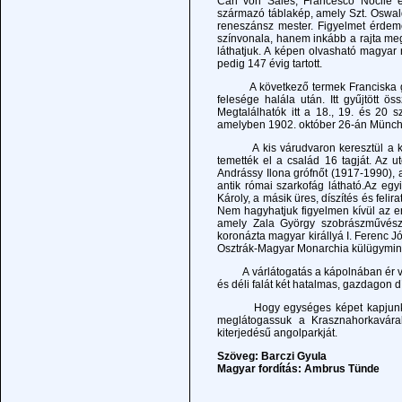
Carl von Sales, Francesco Nocile 
származó táblakép, amely Szt. Oswald 
reneszánsz mester. Figyelmet érdeme
színvonala, hanem inkább a rajta megö
láthatjuk. A képen olvasható magyar
pedig 147 évig tartott.
A következő termek Franciska grófn
felesége halála után. Itt gyűjtött 
Megtalálhatók itt a 18., 19. és 20 s
amelyben 1902. október 26-án Münch
A kis várudvaron keresztül a középső
temették el a család 16 tagját. Az u
Andrássy Ilona grófnőt (1917-1990), a
antik római szarkofág látható.Az egyi
Károly, a másik üres, díszítés és feli
Nem hagyhatjuk figyelmen kívül az e
amely Zala György szobrászművész 
koronázta magyar királlyá I. Ferenc J
Osztrák-Magyar Monarchia külügyminisz
A várlátogatás a kápolnában ér véget
és déli falát két hatalmas, gazdagon dí
Hogy egységes képet kapjunk az An
meglátogassuk a Krasznahorkaváral
kiterjedésű angolparkját.
Szöveg: Barczi Gyula
Magyar fordítás: Ambrus Tünde