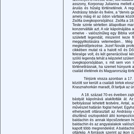
asszony, Korponay Julianna mellett 
árulás és hűség történetének. A reg
Andrássy István és fivére, a "dervis g
amely máig él az ódon várfalak közöt
Zsófia üvegkoporsójához. Zsófia a 18
Teste szinte sértetlen állapotban ma
konzerválták azt. A vár kápolnájába 
emelve - valószínűleg egy Biblia vol
született legendát, miszerint keze
meggyilkolására vetemedjen... Még
megkérdőjelezése. Jozef Novák profe
cikkében mutat rá a halott nő és Dőr
felesége volt, és két generációval ké
szóló legenda tehát a képzelet szüle
üvegkoporsójában, s mit sem von le
történetírásnak, ha szemet húnyunk a
család életének és Magyarország tört
Térjünk vissza azonban a 17. és 18.
között sor került a családi birtok elos
Krasznahorkán maradt, őt tartjuk az ú
A 18. század 70-es éveiben zajlott 
bástyát kápolnává alakították át. A
befolyással lehetett testvére, Antal,
művészet határán foglal helyet. Egyh
elhelyezett oltárasztalt az Andrássy 
díszítésű oszlopokból álló kompozíci
baldachin és annak lépcsőzetesen hu
baldachin és az angyalalakok valósz
kapott több megrendelést. A baldach
oltárkép. A források szerint az ikon 