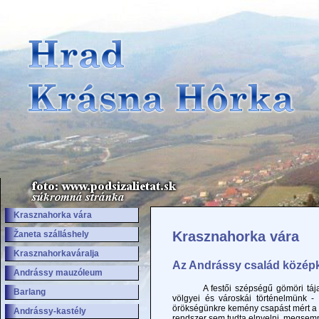
Krasznahorka vára
Krasznahorka vára
Žaneta szálláshely
Krasznahorkaváralja
Az Andrássy család középk
Andrássy mauzóleum
A festői szépségű gömöri tájat hos
Barlang
völgyei és városkái történelmünk - 
örökségünkre kemény csapást mért a so
Andrássy-kastély
rendszer sem tudta elnyelni, megsemm