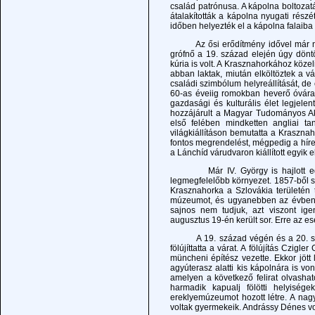
család patrónusa. A kápolna boltozatá
átalakították a kápolna nyugati részé
időben helyezték el a kápolna falaiba 
Az ősi erődítmény idővel már nem ny
grófnő a 19. század elején úgy döntö
kúria is volt. A Krasznahorkához közel
abban laktak, miután elköltöztek a v
családi szimbólum helyreállítását, de
60-as éveiig romokban heverő óvárat t
gazdasági és kulturális élet legjelen
hozzájárult a Magyar Tudományos A
első felében mindketten angliai t
világkiállításon bemutatta a Kraszna
fontos megrendelést, mégpedig a híre
a Lánchíd várudvaron kiállított egyik e
Már IV. György is hajlott egy c
legmegfelelőbb környezet. 1857-ből s
Krasznahorka a Szlovákia területén 
múzeumot, és ugyanebben az évben jö
sajnos nem tudjuk, azt viszont ige
augusztus 19-én került sor. Erre az es
A 19. század végén és a 20. század
fölújíttatta a várat. A fölújítás Czi
müncheni építész vezette. Ekkor jött 
agyúterasz alatti kis kápolnára is vo
amelyen a következő felirat olvas
harmadik kapualj fölötti helyiség
ereklyemúzeumot hozott létre. A nagy
voltak gyermekeik. Andrássy Dénes vol