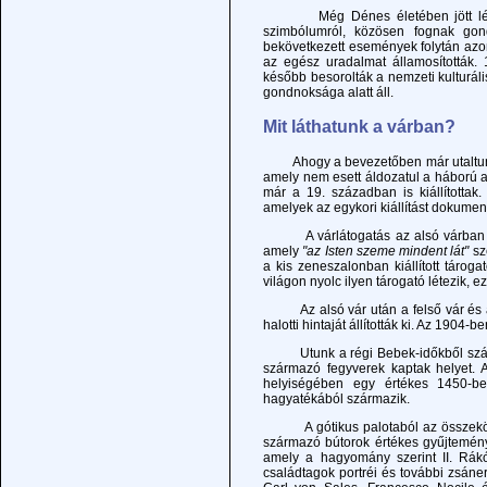
Még Dénes életében jött létre a
szimbólumról, közösen fognak gon
bekövetkezett események folytán azon
az egész uradalmat államosították. 1
később besorolták a nemzeti kulturá
gondnoksága alatt áll.
Mit láthatunk a várban?
Ahogy a bevezetőben már utaltunk r
amely nem esett áldozatul a háború a
már a 19. században is kiállítottak
amelyek az egykori kiállítást dokument
A várlátogatás az alsó várban kezd
amely
"az Isten szeme mindent lát"
sz
a kis zeneszalonban kiállított táro
világon nyolc ilyen tárogató létezik, 
Az alsó vár után a felső vár és az
halotti hintaját állították ki. Az 190
Utunk a régi Bebek-időkből származ
származó fegyverek kaptak helyet. A
helyiségében egy értékes 1450-ben
hagyatékából származik.
A gótikus palotaból az összekötő f
származó bútorok értékes gyűjtemény
amely a hagyomány szerint II. Rákó
családtagok portréi és további zsáner