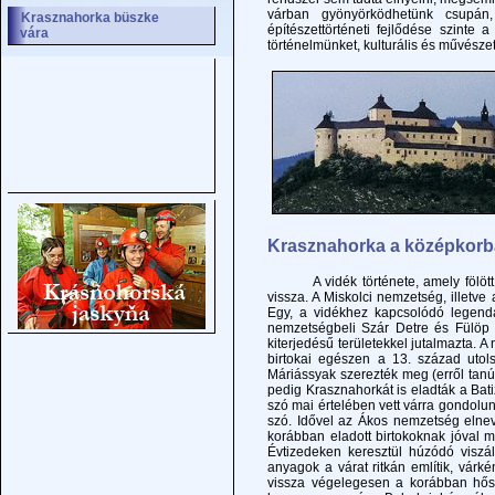
várban gyönyörködhetünk csupá
Krasznahorka büszke
építészettörténeti fejlődése szinte
vára
történelmünket, kulturális és művésze
Krasznahorka a középkorba
A vidék története, amely fölött Kr
vissza. A Miskolci nemzetség, illetve
Egy, a vidékhez kapcsolódó legenda
nemzetségbeli Szár Detre és Fülöp t
kiterjedésű területekkel jutalmazta
birtokai egészen a 13. század utol
Máriássyak szerezték meg (erről tanús
pedig Krasznahorkát is eladták a Bat
szó mai értelében vett várra gondolun
szó. Idővel az Ákos nemzetség elne
korábban eladott birtokoknak jóval 
Évtizedeken keresztül húzódó viszá
anyagok a várat ritkán említik, vár
vissza végelegesen a korábban hős